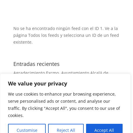
a
w
o
c
itt
m
e
er
p
No se ha encontrado ningún feed con el ID 1. Ve a la
b
ar
página
Todos los feeds
y selecciona un ID de un feed
o
tir
existente.
o
k
Entradas recientes
Agradecimiento Excmo. Ayuntamiento Alcalá de
Henares
We value your privacy
Agradecimiento Excmo. Ayuntamiento Alcalá de
We use cookies to enhance your browsing experience,
Henares
serve personalised ads or content, and analyse our
Crónica Nº14. 22/05-28/05
traffic. By clicking "Accept All", you consent to our use of
Crónica Nº13. 08/05-21/05.
cookies.
Crónica Nº12. 01/05-07/05.
Customise
Reject All
Accept All