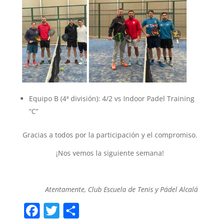
Equipo B (4ª división): 4/2 vs Indoor Padel Training
“C”
Gracias a todos por la participación y el compromiso.
¡Nos vemos la siguiente semana!
Atentamente, Club Escuela de Tenis y Pádel Alcalá
F
T
C