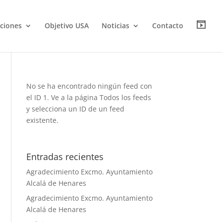
G
ciones
Objetivo USA
Noticias
Contacto
a
l
e
r
í
a
No se ha encontrado ningún feed con
el ID 1. Ve a la página
Todos los feeds
y selecciona un ID de un feed
existente.
Entradas recientes
Agradecimiento Excmo. Ayuntamiento
Alcalá de Henares
Agradecimiento Excmo. Ayuntamiento
Alcalá de Henares