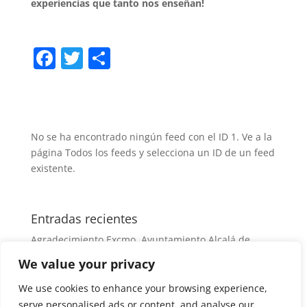
experiencias que tanto nos enseñan!
F
T
C
a
w
o
c
itt
m
e
er
p
No se ha encontrado ningún feed con el ID 1. Ve a la
b
ar
página
Todos los feeds
y selecciona un ID de un feed
o
tir
existente.
o
k
Entradas recientes
Agradecimiento Excmo. Ayuntamiento Alcalá de
Henares
We value your privacy
Agradecimiento Excmo. Ayuntamiento Alcalá de
We use cookies to enhance your browsing experience,
Henares
serve personalised ads or content, and analyse our